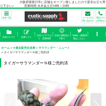
大阪府寝屋川市に店舗をオープン致しましたので是非お立ち寄
り下さい♪ 営業時間 水木金土日14時～20時
生体一覧
メールでの
電話での
問い合わせ
お問合せ
当店へのアクセ
生体の買取及び
Twitter（最新情
生体カテゴリ
在庫リスト
ス 営業時間
下取り
報はこちら）
ホーム
>
※過去販売生体禄
>
サラマンダー・ニュート
>
タイガーサラマンダーＮ様ご売約済
タイガーサラマンダーＮ様ご売約済