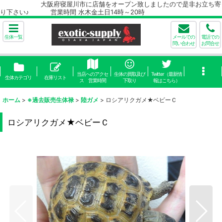
大阪府寝屋川市に店舗をオープン致しましたので是非お立ち寄
り下さい♪ 営業時間 水木金土日14時～20時
生体一覧
メールでの
電話での
問い合わせ
お問合せ
当店へのアクセ
生体の買取及び
Twitter（最新情
生体カテゴリ
在庫リスト
ス 営業時間
下取り
報はこちら）
ホーム
>
※過去販売生体禄
>
陸ガメ
>
ロシアリクガメ★ベビーＣ
ロシアリクガメ★ベビーＣ