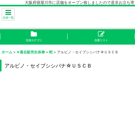
大阪府寝屋川市に店舗をオープン致しましたので是非お立ち寄り下
生体一覧
生体カテゴリ
在庫リスト
ホーム
>
※過去販売生体禄
>
蛇
>
アルビノ・セイブシシバナ☆ＵＳＣＢ
アルビノ・セイブシシバナ☆ＵＳＣＢ