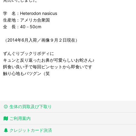
学 名：Heterodon nasicus
生産地：アメリカ合衆国
全 長：40－50cm
（2014年6月入荷／画像９月２日現在）
ずんぐりプックリボディに
キュンと反り返ったお鼻が可愛らしいお蛇さん♪
餌食い良い子で毎回ピンセットから即食いです
触り心地もバツグン（笑
生体の買取及び下取り
ご利用案内
クレジットカード決済