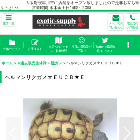
大阪府寝屋川市に店舗をオープン致しましたので是非お立ち寄
り下さい♪ 営業時間 水木金土日14時～20時
生体一覧
メールでの
電話での
問い合わせ
お問合せ
当店へのアクセ
生体の買取及び
Twitter（最新情
生体カテゴリ
在庫リスト
ス 営業時間
下取り
報はこちら）
ホーム
>
※過去販売生体禄
>
陸ガメ
>
ヘルマンリクガメ☆ＥＵＣＢ★Ｅ
ヘルマンリクガメ☆ＥＵＣＢ★Ｅ