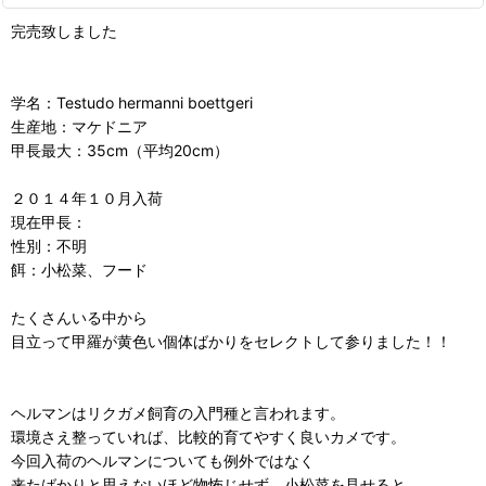
完売致しました
学名：Testudo hermanni boettgeri
生産地：マケドニア
甲長最大：35cm（平均20cm）
２０１４年１０月入荷
現在甲長：
性別：不明
餌：小松菜、フード
たくさんいる中から
目立って甲羅が黄色い個体ばかりをセレクトして参りました！！
ヘルマンはリクガメ飼育の入門種と言われます。
環境さえ整っていれば、比較的育てやすく良いカメです。
今回入荷のヘルマンについても例外ではなく
来たばかりと思えないほど物怖じせず、小松菜を見せると