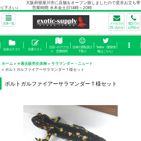
大阪府寝屋川市に店舗をオープン致しましたので是非お立ち寄
り下さい♪ 営業時間 水木金土日14時～20時
生体一覧
メールでの
電話での
問い合わせ
お問合せ
当店へのアクセ
生体の買取及び
Twitter（最新情
生体カテゴリ
在庫リスト
ス 営業時間
下取り
報はこちら）
ホーム
>
※過去販売生体禄
>
サラマンダー・ニュート
>
ポルトガルファイアーサラマンダーＴ様セット
ポルトガルファイアーサラマンダーＴ様セット