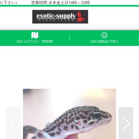
さい♪ 営業時間 水木金土日14時～20時
当店へのアクセス 営業時間
生体の買取及び下取り