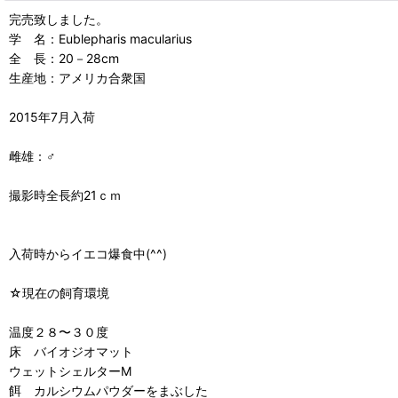
完売致しました。
学 名：Eublepharis macularius
全 長：20－28cm
生産地：アメリカ合衆国
2015年7月入荷
雌雄：♂
撮影時全長約21ｃｍ
入荷時からイエコ爆食中(^^)
☆現在の飼育環境
温度２８〜３０度
床 バイオジオマット
ウェットシェルターM
餌 カルシウムパウダーをまぶした