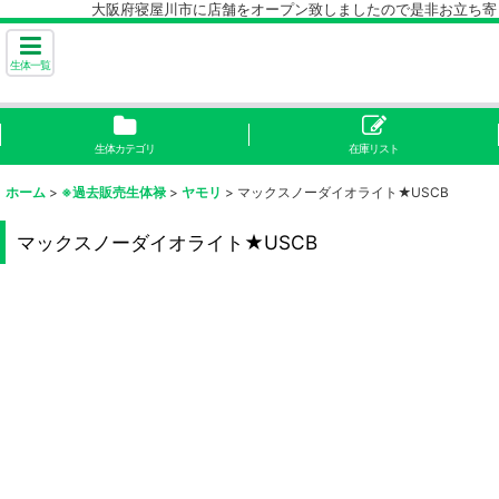
大阪府寝屋川市に店舗をオープン致しましたので是非お立ち寄り下
生体一覧
生体カテゴリ
在庫リスト
ホーム
>
※過去販売生体禄
>
ヤモリ
>
マックスノーダイオライト★USCB
マックスノーダイオライト★USCB