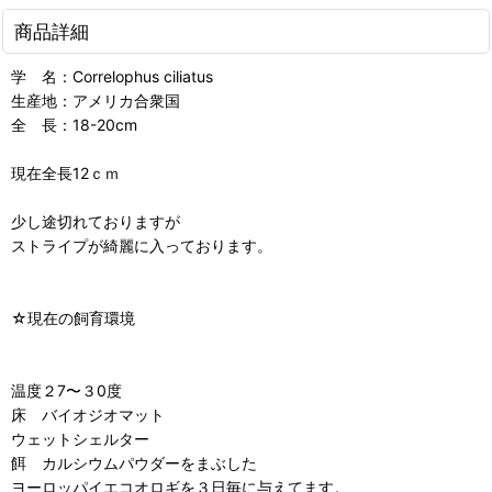
商品詳細
学 名：Correlophus ciliatus
生産地：アメリカ合衆国
全 長：18-20cm
現在全長12ｃｍ
少し途切れておりますが
ストライプが綺麗に入っております。
☆現在の飼育環境
温度２7〜３0度
床 バイオジオマット
ウェットシェルター
餌 カルシウムパウダーをまぶした
ヨーロッパイエコオロギを３日毎に与えてます。