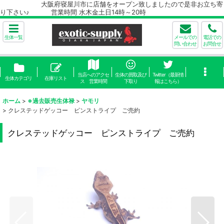
大阪府寝屋川市に店舗をオープン致しましたので是非お立ち寄
り下さい♪ 営業時間 水木金土日14時～20時
生体一覧
メールでの
電話での
問い合わせ
お問合せ
当店へのアクセ
生体の買取及び
Twitter（最新情
生体カテゴリ
在庫リスト
ス 営業時間
下取り
報はこちら）
ホーム
>
※過去販売生体禄
>
ヤモリ
>
クレステッドゲッコー ピンストライプ ご売約
クレステッドゲッコー ピンストライプ ご売約