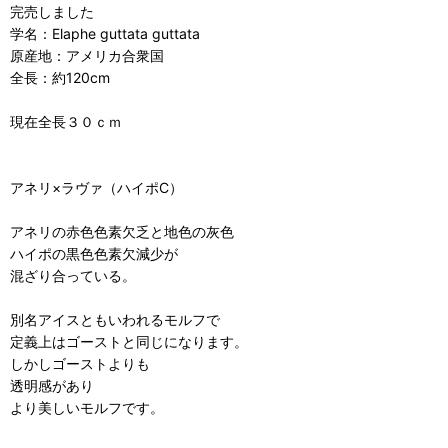
完売しました
学名：Elaphe guttata guttata
原産地：アメリカ合衆国
全長：約120cm
現在全長３０ｃｍ
アネリ×ラヴァ（ハイポC）
アネリの赤色色素欠乏と地色の灰色
ハイポの黒色色素欠減少が
混ざり合っている。
別名アイスともいわれるモルフで
定義上はゴーストと同じになります。
しかしゴーストよりも
透明感があり
より美しいモルフです。