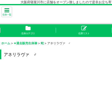
大阪府寝屋川市に店舗をオープン致しましたので是非お立ち寄り下
生体一覧
生体カテゴリ
在庫リスト
ホーム
>
※過去販売生体禄
>
蛇
>
アネリラヴァ ♂
アネリラヴァ ♂