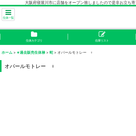
大阪府寝屋川市に店舗をオープン致しましたので是非お立ち寄り下
生体一覧
生体カテゴリ
在庫リスト
ホーム
>
※過去販売生体禄
>
蛇
>
オパールモトレー ♀
オパールモトレー ♀