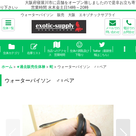
大阪府寝屋川市に店舗をオープン致しましたので是非お立ち寄
り下さい♪ 営業時間 水木金土日14時～20時
ウォーターパイソン 販売 大阪 エキゾチックサプライ
生体一覧
メールでの
電話での
問い合わせ
お問合せ
当店へのアクセ
生体の買取及び
Twitter（最新情
生体カテゴリ
在庫リスト
ス 営業時間
下取り
報はこちら）
ホーム
>
※過去販売生体禄
>
蛇
>
ウォーターパイソン ♂♀ペア
ウォーターパイソン ♂♀ペア