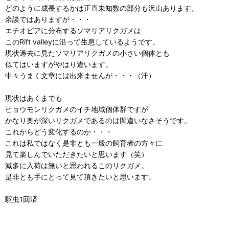
どのように成長するかは正直未知数の部分も沢山あります。
余談ではありますが・・・
エチオピアに分布するソマリアリクガメは
このRift valleyに沿って生息しているようです。
現状過去に見たソマリアリクガメの小さい個体とも
似てはいますがやはり違います。
中々うまく文章には出来ませんが・・・（汗）
現状はあくまでも
ヒョウモンリクガメのイチ地域個体群ですが
かなり奥が深いリクガメであるのは間違いなさそうです。
これからどう変化するのか・・・
これは私ではなく是非とも一般の飼育者の方々に
見て楽しんでいただきたいと思います（笑）
滅多に入荷は無いと思われるこのリクガメ。
是非とも手にとって見て頂きたいと思います。
駆虫1回済