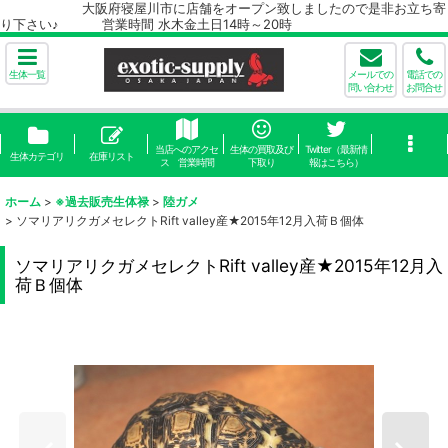
大阪府寝屋川市に店舗をオープン致しましたので是非お立ち寄
り下さい♪ 営業時間 水木金土日14時～20時
生体一覧
メールでの
電話での
問い合わせ
お問合せ
当店へのアクセ
生体の買取及び
Twitter（最新情
生体カテゴリ
在庫リスト
ス 営業時間
下取り
報はこちら）
ホーム
>
※過去販売生体禄
>
陸ガメ
>
ソマリアリクガメセレクトRift valley産★2015年12月入荷Ｂ個体
ソマリアリクガメセレクトRift valley産★2015年12月入
荷Ｂ個体