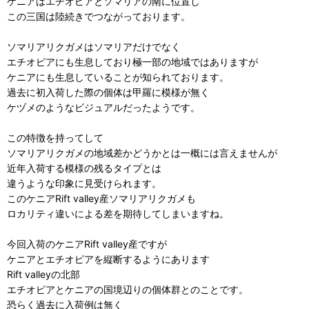
ケニアはエチオピアとソマリアの南に位置し
この三国は陸続きでつながっております。
ソマリアリクガメはソマリアだけでなく
エチオピアにも生息しており極一部の地域ではありますが
ケニアにも生息していることが知られております。
過去に初入荷した際の個体は甲羅に模様が無く
ケヅメのようなビジュアルだったようです。
この特徴を持ってして
ソマリアリクガメの地域差かどうかとは一概には言えませんが
近年入荷する模様の残るタイプとは
違うような印象に見受けられます。
このケニアRift valley産ソマリアリクガメも
ロカリティ違いによる差を期待してしまいますね。
今回入荷のケニアRift valley産ですが
ケニアとエチオピアを縦断するようにあります
Rift valleyの北部
エチオピアとケニアの国境辺りの個体群とのことです。
恐らく過去に入荷例は無く