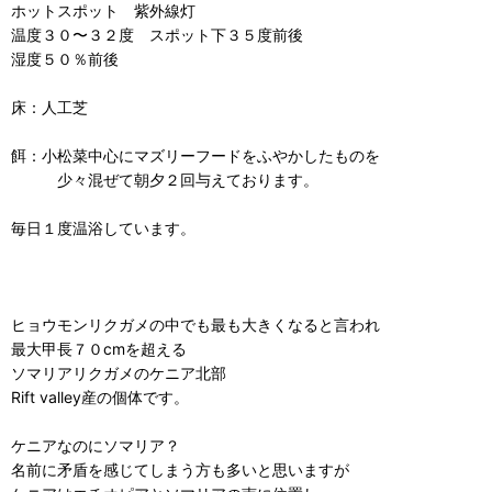
ホットスポット 紫外線灯
温度３０〜３２度 スポット下３５度前後
湿度５０％前後
床：人工芝
餌：小松菜中心にマズリーフードをふやかしたものを
少々混ぜて朝夕２回与えております。
毎日１度温浴しています。
ヒョウモンリクガメの中でも最も大きくなると言われ
最大甲長７０cmを超える
ソマリアリクガメのケニア北部
Rift valley産の個体です。
ケニアなのにソマリア？
名前に矛盾を感じてしまう方も多いと思いますが