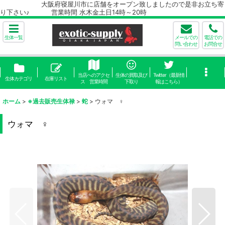
大阪府寝屋川市に店舗をオープン致しましたので是非お立ち寄
り下さい♪ 営業時間 水木金土日14時～20時
生体一覧
メールでの
電話での
問い合わせ
お問合せ
当店へのアクセ
生体の買取及び
Twitter（最新情
生体カテゴリ
在庫リスト
ス 営業時間
下取り
報はこちら）
ホーム
>
※過去販売生体禄
>
蛇
>
ウォマ ♀
ウォマ ♀