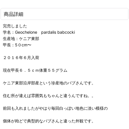
商品詳細
完売しました
学名：Geochelone pardalis babcocki
生産地：ケニア東部
甲長：5０cm〜
２０１６年６月入荷
現在甲長６．５ｃｍ体重５５グラム
ケニア東部沿岸部産という珍産地のバブさんです。
住む所が違えば雰囲気もちゃんと違うんですね。。
前回も入れましたがやはり毎回白っぽい地色に淡い模様の
個体が殆どで典型的なバブさんと違った外観です。