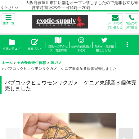
大阪府寝屋川市に店舗をオープン致しましたので是非お立ち寄
り下さい♪ 営業時間 水木金土日14時～20時
生体一覧
メールでの
電話での
問い合わせ
お問合せ
当店へのアクセ
生体の買取及び
Twitter（最新情
生体カテゴリ
在庫リスト
ス 営業時間
下取り
報はこちら）
ホーム
>
※過去販売生体禄
>
陸ガメ
>
バブコックヒョウモンリクガメ ケニア東部産Ｂ個体完売しました
バブコックヒョウモンリクガメ ケニア東部産Ｂ個体完
売しました