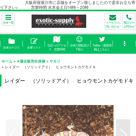
大阪府寝屋川市に店舗をオープン致しましたので是非お立ち寄
り下さい♪ 営業時間 水木金土日14時～20時
生体一覧
メールでの
電話での
問い合わせ
お問合せ
当店へのアクセ
生体の買取及び
Twitter（最新情
生体カテゴリ
在庫リスト
ス 営業時間
下取り
報はこちら）
ホーム
>
※過去販売生体禄
>
ヤモリ
>
レイダー （ソリッドアイ） ヒョウモントカゲモドキ
レイダー （ソリッドアイ） ヒョウモントカゲモドキ