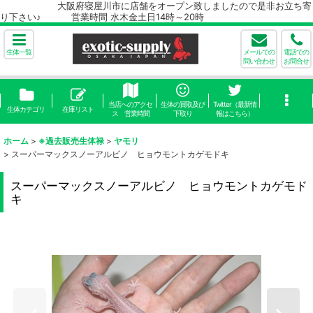
大阪府寝屋川市に店舗をオープン致しましたので是非お立ち寄
り下さい♪ 営業時間 水木金土日14時～20時
生体一覧
メールでの
電話での
問い合わせ
お問合せ
当店へのアクセ
生体の買取及び
Twitter（最新情
生体カテゴリ
在庫リスト
ス 営業時間
下取り
報はこちら）
ホーム
>
※過去販売生体禄
>
ヤモリ
>
スーパーマックスノーアルビノ ヒョウモントカゲモドキ
スーパーマックスノーアルビノ ヒョウモントカゲモド
キ