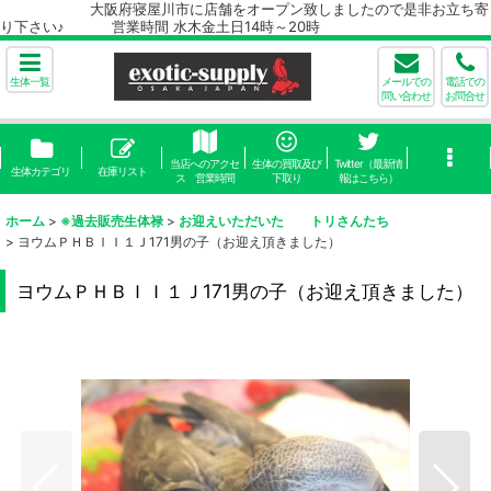
大阪府寝屋川市に店舗をオープン致しましたので是非お立ち寄
り下さい♪ 営業時間 水木金土日14時～20時
生体一覧
メールでの
電話での
問い合わせ
お問合せ
当店へのアクセ
生体の買取及び
Twitter（最新情
生体カテゴリ
在庫リスト
ス 営業時間
下取り
報はこちら）
ホーム
>
※過去販売生体禄
>
お迎えいただいた トリさんたち
>
ヨウムＰＨＢＩＩ１Ｊ171男の子（お迎え頂きました）
ヨウムＰＨＢＩＩ１Ｊ171男の子（お迎え頂きました）