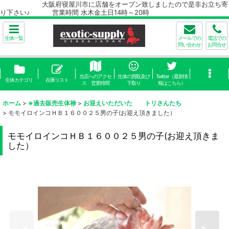
大阪府寝屋川市に店舗をオープン致しましたので是非お立ち寄
り下さい♪ 営業時間 水木金土日14時～20時
生体一覧
メールでの
電話での
問い合わせ
お問合せ
当店へのアクセ
生体の買取及び
Twitter（最新情
生体カテゴリ
在庫リスト
ス 営業時間
下取り
報はこちら）
ホーム
>
※過去販売生体禄
>
お迎えいただいた トリさんたち
>
モモイロインコＨＢ１６００２５男の子(お迎え頂きました）
モモイロインコＨＢ１６００２５男の子(お迎え頂きま
した）