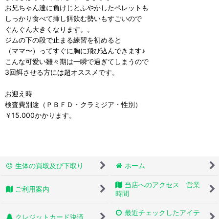
お兄ちゃん達に負けじとふやかしたペレットも
しっかり食べて挿し餌飲む勢いもすごいので
ぐんぐん大きくなります。。
ジムの下の段で止まる練習を初めると
（ママ〜）ってすぐに胸に飛び込んできます♪
こんな可愛い雛々期は一瞬で過ぎてしまうので
3回餌させる方には超オススメです。
お迎え時
検査費別途（ＰＢＦＤ・クラミジア・性別）
￥15.000かかります。
生体の買取及び下取り
ホーム
当店へのアクセス 営業
ご利用案内
時間
最近チェックしたアイテ
クレジットカード決済