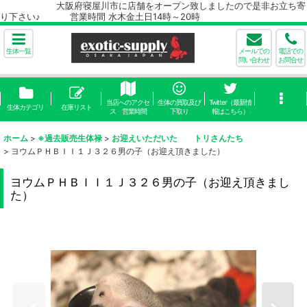
大阪府寝屋川市に店舗をオープン致しましたので是非お立ち寄
り下さい♪ 営業時間 水木金土日14時～20時
生体一覧
メールでの
電話での
問い合わせ
お問合せ
当店へのアクセ
生体の買取及び
Twitter（最新情
生体カテゴリ
在庫リスト
ス 営業時間
下取り
報はこちら）
ホーム
>
※過去販売生体禄
>
お迎えいただいた トリさんたち
>
ヨウムＰＨＢＩＩ１Ｊ３２６男の子（お迎え頂きました）
ヨウムＰＨＢＩＩ１Ｊ３２６男の子（お迎え頂きまし
た）