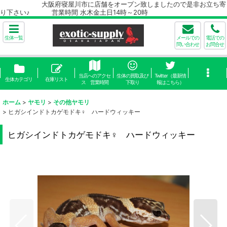
大阪府寝屋川市に店舗をオープン致しましたので是非お立ち寄
り下さい♪ 営業時間 水木金土日14時～20時
生体一覧
メールでの
電話での
問い合わせ
お問合せ
当店へのアクセ
生体の買取及び
Twitter（最新情
生体カテゴリ
在庫リスト
ス 営業時間
下取り
報はこちら）
ホーム
>
ヤモリ
>
その他ヤモリ
>
ヒガシインドトカゲモドキ♀ ハードウィッキー
ヒガシインドトカゲモドキ♀ ハードウィッキー