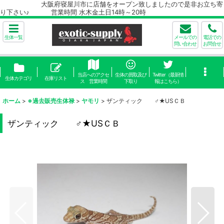
大阪府寝屋川市に店舗をオープン致しましたので是非お立ち寄
り下さい♪ 営業時間 水木金土日14時～20時
生体一覧
メールでの
電話での
問い合わせ
お問合せ
当店へのアクセ
生体の買取及び
Twitter（最新情
生体カテゴリ
在庫リスト
ス 営業時間
下取り
報はこちら）
ホーム
>
※過去販売生体禄
>
ヤモリ
>
ザンティック ♂★USＣＢ
ザンティック ♂★USＣＢ