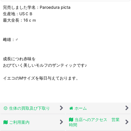
完売しました学名：Paroedura picta
生産地：USＣＢ
最大全長：16ｃｍ
雌雄：♂
成長につれ赤味を
おびていく美しいモルフのザンティックです♪
イエコのMサイズを毎日与えております。
生体の買取及び下取り
ホーム
当店へのアクセス 営業
ご利用案内
時間