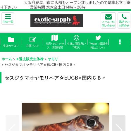
大阪府寝屋川市に店舗をオープン致しましたので是非お立ち寄
り下さい♪ 営業時間 水木金土日14時～20時
生体一覧
メールでの
電話での
問い合わせ
お問合せ
当店へのアクセ
生体の買取及び
Twitter（最新情
生体カテゴリ
在庫リスト
ス 営業時間
下取り
報はこちら）
ホーム
>
※過去販売生体禄
>
ヤモリ
>
セスジタマオヤモリペア☆EUCB♀国内ＣＢ♂
セスジタマオヤモリペア☆EUCB♀国内ＣＢ♂