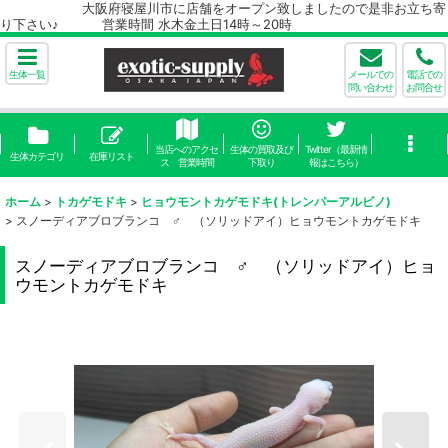
大阪府寝屋川市に店舗をオープン致しましたので是非お立ち寄
り下さい♪ 営業時間 水木金土日14時～20時
生体一覧
メールでの
電話での
問い合わせ
お問合せ
当店へのアクセ
生体の買取及び
Twitter（最新情
生体カテゴリ
在庫リスト
ス 営業時間
下取り
報はこちら）
ホーム
>
トカゲモドキ
>
ヒョウモントカゲモドキ(トレンパーアルビノ)
>
スノーディアブロブランコ ♂ （ソリッドアイ）ヒョウモントカゲモドキ
スノーディアブロブランコ ♂ （ソリッドアイ）ヒョ
ウモントカゲモドキ