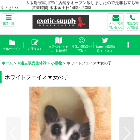
大阪府寝屋川市に店舗をオープン致しましたので是非お立ち寄
り下さい♪ 営業時間 水木金土日14時～20時
生体一覧
メールでの
電話での
問い合わせ
お問合せ
当店へのアクセ
生体の買取及び
Twitter（最新情
生体カテゴリ
在庫リスト
ス 営業時間
下取り
報はこちら）
ホーム
>
※過去販売生体禄
>
小動物
>
ホワイトフェイス★女の子
ホワイトフェイス★女の子