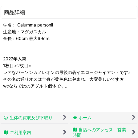
商品詳細
学名： Calumma parsonii
生産地：マダガスカル
全長：60cm 最大69cm.
2022年入荷
1枚目♂2枚目♀
レアなパーソンカメレオンの最後の砦イエロージャイアントです♪
その名の通りオスは全身が黄色色に包まれ、大変美しいです★
wcならではのアダルト個体です。
生体の買取及び下取り
ホーム
当店へのアクセス 営業
ご利用案内
時間