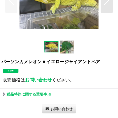
パーソンカメレオン★イエロージャイアントペア
販売価格は
お問い合わせ
ください。
返品特約に関する重要事項
お問い合わせ