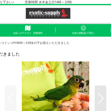
さい♪ 営業時間 水木金土日14時～20時
当店へのアクセス 営業時間
生体の買取及び下取り
コインコPHBII6Ｉ328女の子お迎えいただきました
ただきました