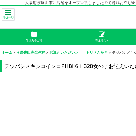
大阪府寝屋川市に店舗をオープン致しましたので是非お立ち寄り下
生体一覧
生体カテゴリ
在庫リスト
ホーム
>
※過去販売生体禄
>
お迎えいただいた トリさんたち
>
テツバシメキシ
テツバシメキシコインコPHBII6Ｉ328女の子お迎えい