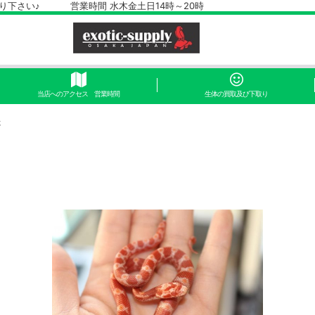
さい♪ 営業時間 水木金土日14時～20時
当店へのアクセス 営業時間
生体の買取及び下取り
た