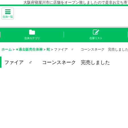
大阪府寝屋川市に店舗をオープン致しましたので是非お立ち寄り下
生体一覧
生体カテゴリ
在庫リスト
ホーム
>
※過去販売生体禄
>
蛇
>
ファイア ♂ コーンスネーク 完売しまし
ファイア ♂ コーンスネーク 完売しました