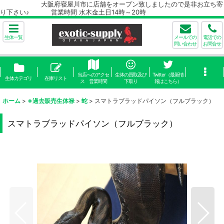
大阪府寝屋川市に店舗をオープン致しましたので是非お立ち寄
り下さい♪ 営業時間 水木金土日14時～20時
生体一覧
メールでの
電話での
問い合わせ
お問合せ
当店へのアクセ
生体の買取及び
Twitter（最新情
生体カテゴリ
在庫リスト
ス 営業時間
下取り
報はこちら）
ホーム
>
※過去販売生体禄
>
蛇
>
スマトラブラッドパイソン（フルブラック）
スマトラブラッドパイソン（フルブラック）