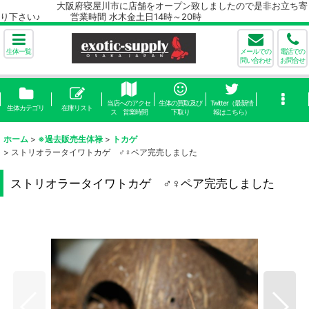
大阪府寝屋川市に店舗をオープン致しましたので是非お立ち寄
り下さい♪ 営業時間 水木金土日14時～20時
生体一覧
メールでの
電話での
問い合わせ
お問合せ
当店へのアクセ
生体の買取及び
Twitter（最新情
生体カテゴリ
在庫リスト
ス 営業時間
下取り
報はこちら）
ホーム
>
※過去販売生体禄
>
トカゲ
>
ストリオラータイワトカゲ ♂♀ペア完売しました
ストリオラータイワトカゲ ♂♀ペア完売しました