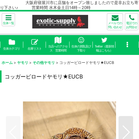
大阪府寝屋川市に店舗をオープン致しましたので是非お立ち寄
り下さい♪ 営業時間 水木金土日14時～20時
生体一覧
メールでの
電話での
問い合わせ
お問合せ
当店へのアクセ
生体の買取及び
Twitter（最新情
生体カテゴリ
在庫リスト
ス 営業時間
下取り
報はこちら）
ホーム
>
ヤモリ
>
その他ヤモリ
>
コッガービロードヤモリ★EUCB
コッガービロードヤモリ★EUCB