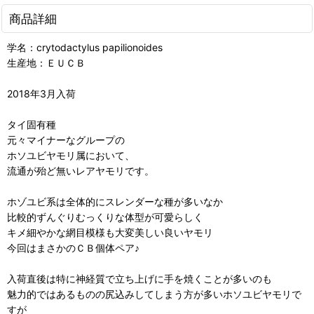
商品詳細
学名：crytodactylus papilionoides
生産地：ＥＵＣＢ
2018年3月入荷
タイ固有種
元々マイナーなグループの
ホソユビヤモリ属において、
流通が殆ど無いレアヤモリです。
ホゾユビ系は全体的にスレンダーな種が多いなか
比較的ずんぐりむっくりな体型が可愛らしく
キメ細やかな網目模様も大変美しい良いヤモリ
今回はまさかのＣＢ個体ペア♪
入荷直後は特に神経質で立ち上げに手を焼くことが多いのも
魅力的ではあるものの尻込みしてしまう方が多いホソユビヤモリで
すが