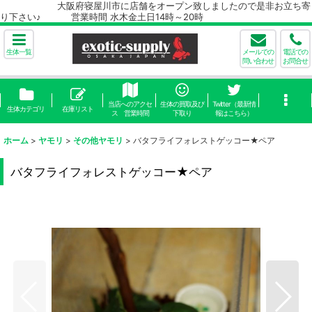
大阪府寝屋川市に店舗をオープン致しましたので是非お立ち寄
り下さい♪ 営業時間 水木金土日14時～20時
生体一覧
メールでの
電話での
問い合わせ
お問合せ
当店へのアクセ
生体の買取及び
Twitter（最新情
生体カテゴリ
在庫リスト
ス 営業時間
下取り
報はこちら）
ホーム
>
ヤモリ
>
その他ヤモリ
>
バタフライフォレストゲッコー★ペア
バタフライフォレストゲッコー★ペア