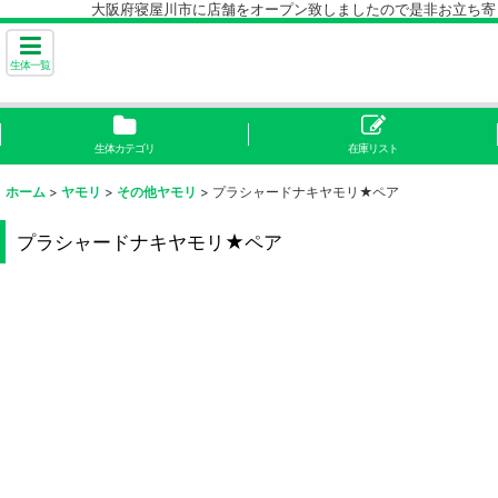
大阪府寝屋川市に店舗をオープン致しましたので是非お立ち寄り下
生体一覧
生体カテゴリ
在庫リスト
ホーム
>
ヤモリ
>
その他ヤモリ
>
プラシャードナキヤモリ★ペア
プラシャードナキヤモリ★ペア