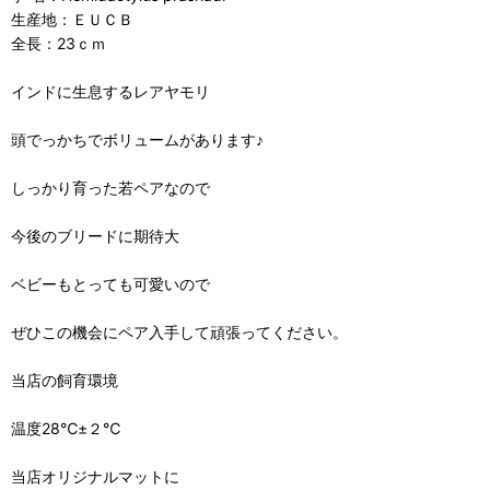
生産地：ＥＵＣＢ
全長：23ｃｍ
インドに生息するレアヤモリ
頭でっかちでボリュームがあります♪
しっかり育った若ペアなので
今後のブリードに期待大
ベビーもとっても可愛いので
ぜひこの機会にペア入手して頑張ってください。
当店の飼育環境
温度28℃±２℃
当店オリジナルマットに