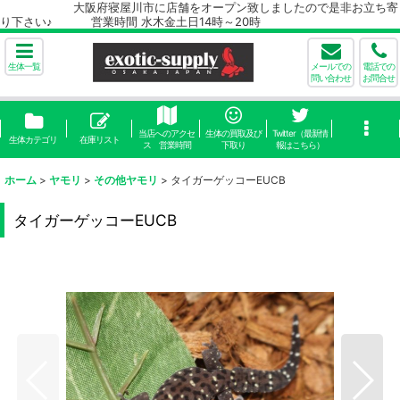
大阪府寝屋川市に店舗をオープン致しましたので是非お立ち寄
り下さい♪ 営業時間 水木金土日14時～20時
生体一覧
メールでの
電話での
問い合わせ
お問合せ
当店へのアクセ
生体の買取及び
Twitter（最新情
生体カテゴリ
在庫リスト
ス 営業時間
下取り
報はこちら）
ホーム
>
ヤモリ
>
その他ヤモリ
>
タイガーゲッコーEUCB
タイガーゲッコーEUCB