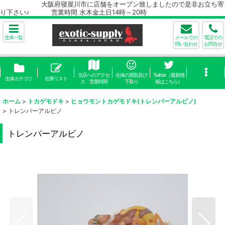
大阪府寝屋川市に店舗をオープン致しましたので是非お立ち寄
り下さい♪ 営業時間 水木金土日14時～20時
生体一覧
メールでの
電話での
問い合わせ
お問合せ
当店へのアクセ
生体の買取及び
Twitter（最新情
生体カテゴリ
在庫リスト
ス 営業時間
下取り
報はこちら）
ホーム
>
トカゲモドキ
>
ヒョウモントカゲモドキ(トレンパーアルビノ)
>
トレンパーアルビノ
トレンパーアルビノ