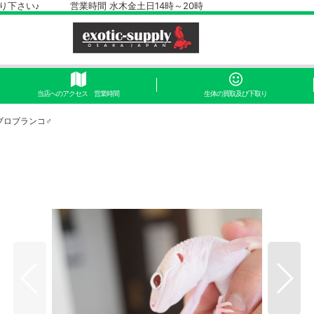
さい♪ 営業時間 水木金土日14時～20時
当店へのアクセス 営業時間
生体の買取及び下取り
ブロブランコ♂