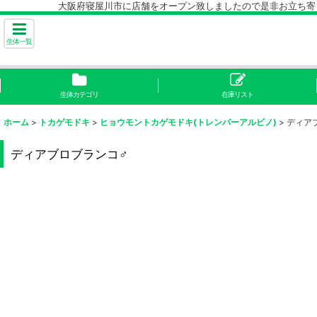
大阪府寝屋川市に店舗をオープン致しましたので是非お立ち寄り下
生体一覧
生体カテゴリ
在庫リスト
ホーム
>
トカゲモドキ
>
ヒョウモントカゲモドキ(トレンパーアルビノ)
>
ディア
ディアブロブランコ♂