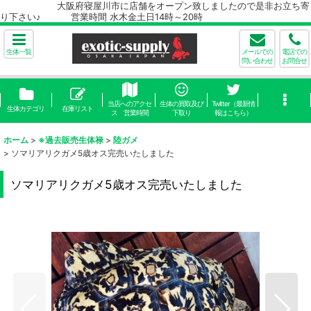
大阪府寝屋川市に店舗をオープン致しましたので是非お立ち寄
り下さい♪ 営業時間 水木金土日14時～20時
生体一覧
メールでの
電話での
問い合わせ
お問合せ
当店へのアクセ
生体の買取及び
Twitter（最新情
生体カテゴリ
在庫リスト
ス 営業時間
下取り
報はこちら）
ホーム
>
※過去販売生体禄
>
陸ガメ
>
ソマリアリクガメ5歳オス完売いたしました
ソマリアリクガメ5歳オス完売いたしました