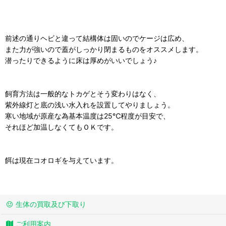
前述の通りヘビと違って結構体は固いのでケージは広め、
また力が強いので蓋がしっかり閉まるものをオススメします。
潜ったりできるように床は厚めがいいでしょう♪
飼育方法は一般的なトカゲとそう変わりはなく、
紫外線灯と底の浅い水入れを設置してやりましょう。
寒い地域が原産な為基本温度は25℃程度が目安で、
それほど加温しなくてもＯＫです。
餌は現在コオロギを与えています。
生体の買取及び下取り
ご利用案内