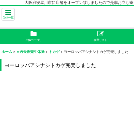
大阪府寝屋川市に店舗をオープン致しましたので是非お立ち寄り下
生体一覧
生体カテゴリ
在庫リスト
ホーム
>
※過去販売生体禄
>
トカゲ
>
ヨーロッパアシナシトカゲ完売しました
ヨーロッパアシナシトカゲ完売しました