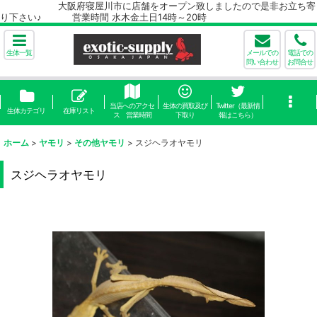
大阪府寝屋川市に店舗をオープン致しましたので是非お立ち寄
り下さい♪ 営業時間 水木金土日14時～20時
生体一覧
メールでの
電話での
問い合わせ
お問合せ
当店へのアクセ
生体の買取及び
Twitter（最新情
生体カテゴリ
在庫リスト
ス 営業時間
下取り
報はこちら）
ホーム
>
ヤモリ
>
その他ヤモリ
>
スジヘラオヤモリ
スジヘラオヤモリ