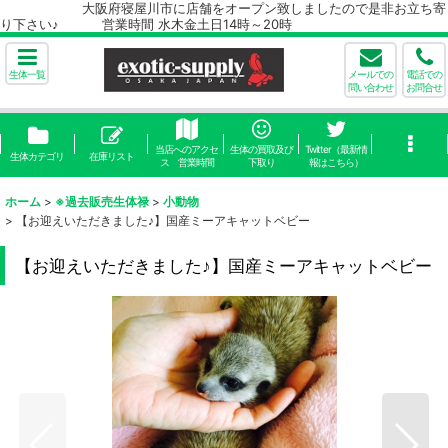
大阪府寝屋川市に店舗をオープン致しましたので是非お立ち寄
り下さい♪ 営業時間 水木金土日14時～20時
生体一覧
メールでの
電話での
問い合わせ
お問合せ
当店へのアクセ
生体の買取及び
Twitter（最新情
生体カテゴリ
在庫リスト
ス 営業時間
下取り
報はこちら）
ホーム
>
※過去販売生体禄
>
小動物
>
【お迎えいただきました♪】国産ミーアキャットベビー
【お迎えいただきました♪】国産ミーアキャットベビー