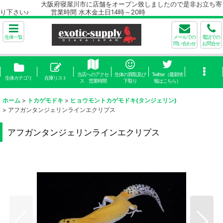
大阪府寝屋川市に店舗をオープン致しましたので是非お立ち寄
り下さい♪ 営業時間 水木金土日14時～20時
生体一覧
メールでの
電話での
問い合わせ
お問合せ
当店へのアクセ
生体の買取及び
Twitter（最新情
生体カテゴリ
在庫リスト
ス 営業時間
下取り
報はこちら）
ホーム
>
トカゲモドキ
>
ヒョウモントカゲモドキ(タンジェリン)
>
アフガンタンジェリンラインエクリプス
アフガンタンジェリンラインエクリプス