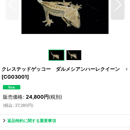
クレステッドゲッコー ダルメシアンハーレクイーン ♀
[
CG03001
]
販売価格
:
24,800
円
(税別)
(
税込
:
27,280
円
)
返品特約に関する重要事項