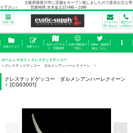
大阪府寝屋川市に店舗をオープン致しましたので是非お立ち寄
り下さい♪ 営業時間 水木金土日14時～20時
生体一覧
メールでの
電話での
問い合わせ
お問合せ
当店へのアクセ
生体の買取及び
Twitter（最新情
生体カテゴリ
在庫リスト
ス 営業時間
下取り
報はこちら）
ホーム
>
ヤモリ
>
クレステッドゲッコー
>
クレステッドゲッコー ダルメシアンハーレクイーン ♀
クレステッドゲッコー ダルメシアンハーレクイーン
♀
[
CG03001
]