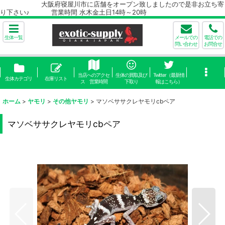
大阪府寝屋川市に店舗をオープン致しましたので是非お立ち寄
り下さい♪ 営業時間 水木金土日14時～20時
生体一覧
メールでの
電話での
問い合わせ
お問合せ
当店へのアクセ
生体の買取及び
Twitter（最新情
生体カテゴリ
在庫リスト
ス 営業時間
下取り
報はこちら）
ホーム
>
ヤモリ
>
その他ヤモリ
>
マソベササクレヤモリcbペア
マソベササクレヤモリcbペア