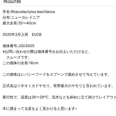
商品詳細
学名:Rhacodactylus leachianus
分布:ニューカレドニア
最大全長:25〜40cm
2020年3月入荷 EUCB
個体番号:JG03005
※お問い合わせの際は個体番号をお伝えいただけると、
スムーズです。
この個体の全長:16cm
この個体はレパシーフードをスプーンで舐めさせて与えています。
正式名はツギオミカドヤモリ。世界最大のヤモリと言われています。
夜行性で、温度は26〜29℃、流木などを斜めに立て掛けてレイアウ
木に掴まってる姿をよく見かけると思います♪