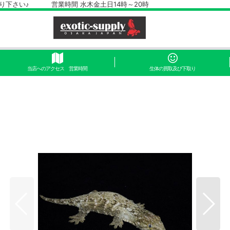
さい♪ 営業時間 水木金土日14時～20時
当店へのアクセス 営業時間
生体の買取及び下取り