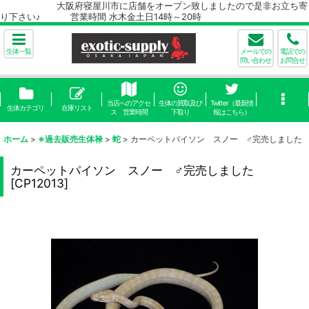
大阪府寝屋川市に店舗をオープン致しましたので是非お立ち寄
り下さい♪ 営業時間 水木金土日14時～20時
生体一覧
メールでの
電話での
問い合わせ
お問合せ
当店へのアクセ
生体の買取及び
Twitter（最新情
生体カテゴリ
在庫リスト
ス 営業時間
下取り
報はこちら）
ホーム
>
※過去販売生体禄
>
蛇
>
カーペットパイソン スノー ♂完売しました
カーペットパイソン スノー ♂完売しました
[
CP12013
]