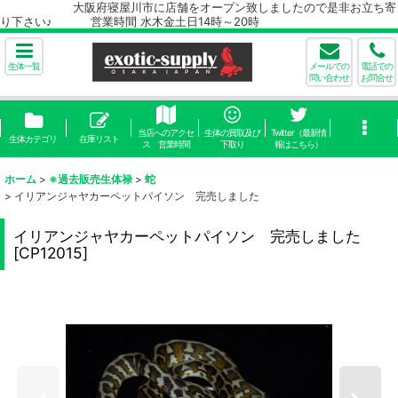
大阪府寝屋川市に店舗をオープン致しましたので是非お立ち寄
り下さい♪ 営業時間 水木金土日14時～20時
生体一覧
メールでの
電話での
問い合わせ
お問合せ
当店へのアクセ
生体の買取及び
Twitter（最新情
生体カテゴリ
在庫リスト
ス 営業時間
下取り
報はこちら）
ホーム
>
※過去販売生体禄
>
蛇
>
イリアンジャヤカーペットパイソン 完売しました
イリアンジャヤカーペットパイソン 完売しました
[
CP12015
]