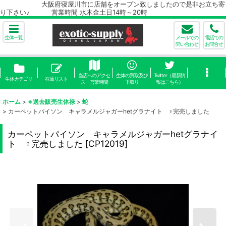
大阪府寝屋川市に店舗をオープン致しましたので是非お立ち寄
り下さい♪ 営業時間 水木金土日14時～20時
生体一覧
メールでの
電話での
問い合わせ
お問合せ
当店へのアクセ
生体の買取及び
Twitter（最新情
生体カテゴリ
在庫リスト
ス 営業時間
下取り
報はこちら）
ホーム
>
※過去販売生体禄
>
蛇
>
カーペットパイソン キャラメルジャガーhetグラナイト ♀完売しました
カーペットパイソン キャラメルジャガーhetグラナイ
ト ♀完売しました
[
CP12019
]