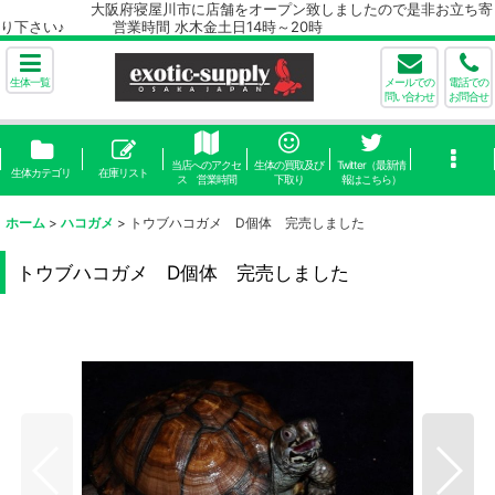
大阪府寝屋川市に店舗をオープン致しましたので是非お立ち寄
り下さい♪ 営業時間 水木金土日14時～20時
生体一覧
メールでの
電話での
問い合わせ
お問合せ
当店へのアクセ
生体の買取及び
Twitter（最新情
生体カテゴリ
在庫リスト
ス 営業時間
下取り
報はこちら）
ホーム
>
ハコガメ
>
トウブハコガメ D個体 完売しました
トウブハコガメ D個体 完売しました