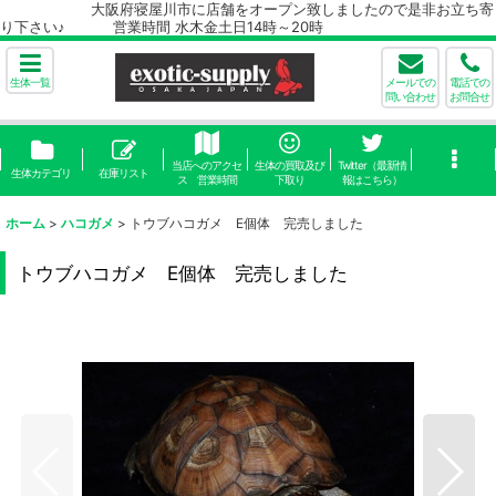
大阪府寝屋川市に店舗をオープン致しましたので是非お立ち寄
り下さい♪ 営業時間 水木金土日14時～20時
生体一覧
メールでの
電話での
問い合わせ
お問合せ
当店へのアクセ
生体の買取及び
Twitter（最新情
生体カテゴリ
在庫リスト
ス 営業時間
下取り
報はこちら）
ホーム
>
ハコガメ
>
トウブハコガメ E個体 完売しました
トウブハコガメ E個体 完売しました