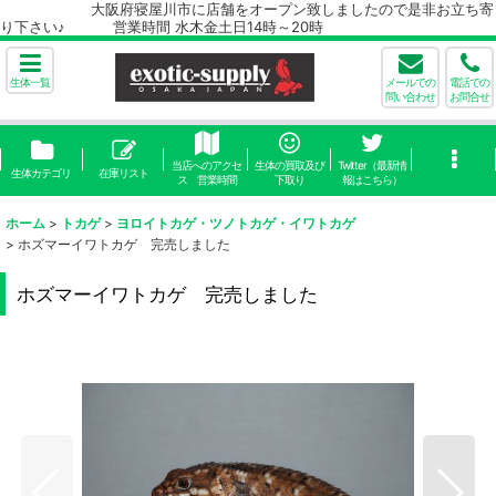
大阪府寝屋川市に店舗をオープン致しましたので是非お立ち寄
り下さい♪ 営業時間 水木金土日14時～20時
生体一覧
メールでの
電話での
問い合わせ
お問合せ
当店へのアクセ
生体の買取及び
Twitter（最新情
生体カテゴリ
在庫リスト
ス 営業時間
下取り
報はこちら）
ホーム
>
トカゲ
>
ヨロイトカゲ・ツノトカゲ・イワトカゲ
>
ホズマーイワトカゲ 完売しました
ホズマーイワトカゲ 完売しました