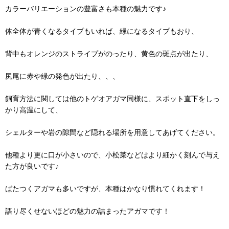
カラーバリエーションの豊富さも本種の魅力です♪
体全体が青くなるタイプもいれば、緑になるタイプもおり、
背中もオレンジのストライプがのったり、黄色の斑点が出たり、
尻尾に赤や緑の発色が出たり、、、
飼育方法に関しては他のトゲオアガマ同様に、スポット直下をしっ
かり高温にして、
シェルターや岩の隙間など隠れる場所を用意してあげてください。
他種より更に口が小さいので、小松菜などはより細かく刻んで与え
た方が良いです♪
ばたつくアガマも多いですが、本種はかなり慣れてくれます！
語り尽くせないほどの魅力の詰まったアガマです！