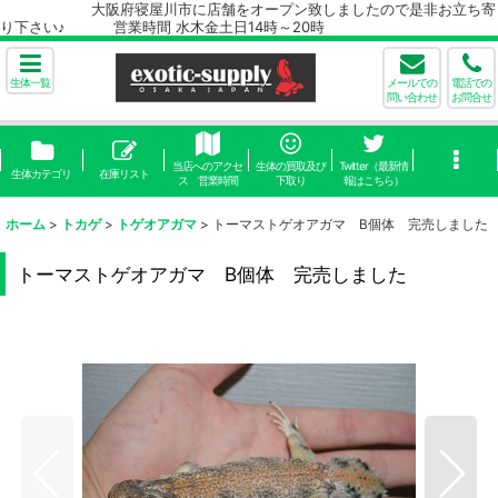
大阪府寝屋川市に店舗をオープン致しましたので是非お立ち寄
り下さい♪ 営業時間 水木金土日14時～20時
生体一覧
メールでの
電話での
問い合わせ
お問合せ
当店へのアクセ
生体の買取及び
Twitter（最新情
生体カテゴリ
在庫リスト
ス 営業時間
下取り
報はこちら）
ホーム
>
トカゲ
>
トゲオアガマ
>
トーマストゲオアガマ B個体 完売しました
トーマストゲオアガマ B個体 完売しました